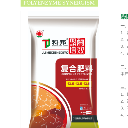
POLYENZYME SYNERGISM
聚酶
一
1
2
3
4
二
本产
三
1
2
3
4