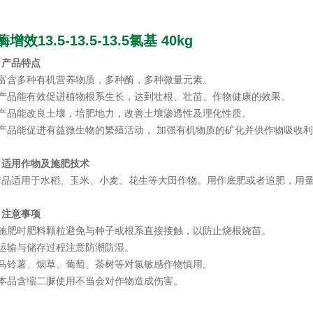
增效13.5-13.5-13.5氯基 40kg
、产品特点
、富含多种有机营养物质，多种酶，多种微量元素。
、产品能有效促进植物根系生长，达到壮根、壮苗、作物健康的效果。
、产品能改良土壤，培肥地力，改善土壤渗透性及理化性质。
、产品能促进有益微生物的繁殖活动， 加强有机物质的矿化并供作物吸收
、适用作物及施肥技术
品适用于水稻、玉米、小麦、花生等大田作物。用作底肥或者追肥，用量25
、注意事项
、施肥时肥料颗粒避免与种子或根系直接接触，以防止烧根烧苗。
、运输与储存过程注意防潮防湿。
、马铃薯、烟草、葡萄、茶树等对氯敏感作物慎用。
、本品含缩二脲使用不当会对作物造成伤害。